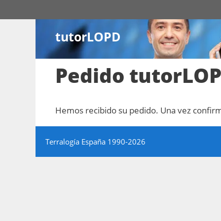
Saltar
al
contenido
tutorLOPD
Pedido tutorLO
Hemos recibido su pedido. Una vez confirma
Terralogía España 1990-2026