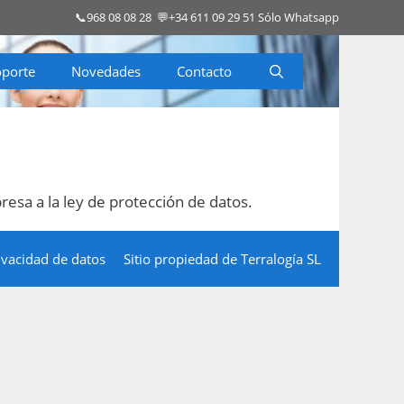
📞
968 08 08 28
💬
+34 611 09 29 51
Sólo Whatsapp
oporte
Novedades
Contacto
sa a la ley de protección de datos.
ivacidad de datos
Sitio propiedad de Terralogía SL