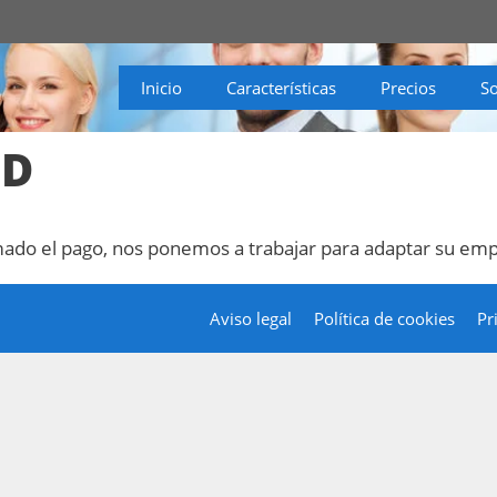
Inicio
Características
Precios
S
PD
do el pago, nos ponemos a trabajar para adaptar su empre
Aviso legal
Política de cookies
Pr