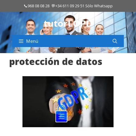
Saltar
📞
968 08 08 28
💬
+34 611 09 29 51
Sólo Whatsapp
al
contenido
tutorLOPD
Menú
protección de datos